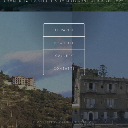
COMMERCIALI VISITA IL SITO
MOTORONE WEB DIRECTORY
IL PARCO
INFO UTILI
GALLERY
CONTATTI
© UNTITLED. DESIGN:
HTML5 UP
.